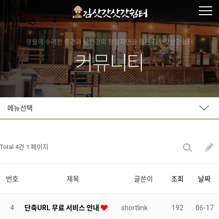
영월의 수려한 풍경과 남한강의 청정자연을 품은 김삿갓삿갓쉼터
커뮤니티
메뉴선택
Total 4건
1 페이지
번호
제목
글쓴이
조회
날짜
4
단축URL 무료 서비스 안내
shortlink
192
06-17