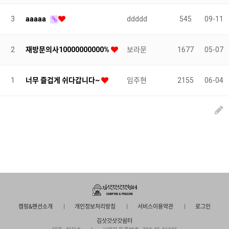
3
aaaaa
ddddd
545
09-11
2
재방문의사10000000000%
보라문
1677
05-07
1
너무 즐겁게 쉬다갑니다~
임주현
2155
06-04
캠핑&펜션소개
개인정보처리방침
서비스이용약관
로그인
김삿갓삿갓쉼터