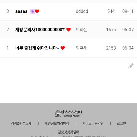
3
aaaaa
ddddd
544
09-11
2
재방문의사10000000000%
보라문
1675
05-07
1
너무 즐겁게 쉬다갑니다~
임주현
2153
06-04
캠핑&펜션소개
개인정보처리방침
서비스이용약관
로그인
김삿갓삿갓쉼터