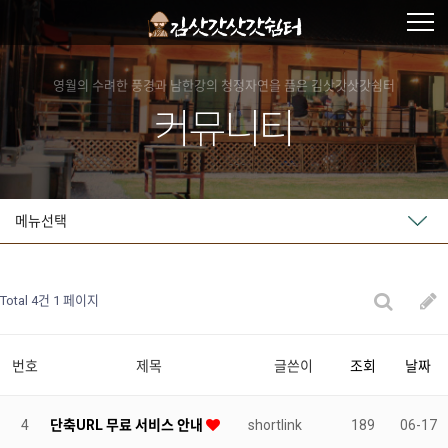
영월의 수려한 풍경과 남한강의 청정자연을 품은 김삿갓삿갓쉼터
커뮤니티
메뉴선택
Total 4건
1 페이지
번호
제목
글쓴이
조회
날짜
4
단축URL 무료 서비스 안내
shortlink
189
06-17